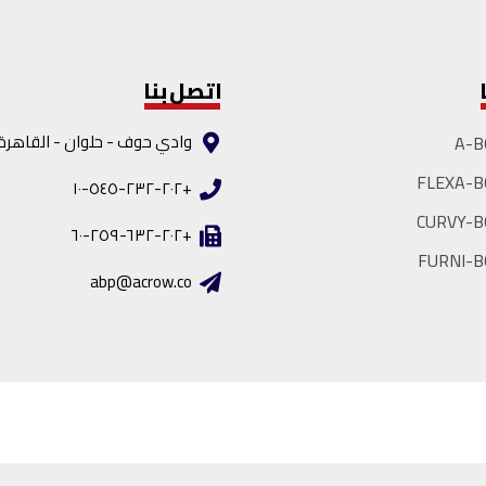
اتصل بنا
وادي حوف - حلوان - القاھرة
+٢٠٢-٢٣٢-٥٤٥-١٠
+٢٠٢-٦٣٢-٢٥٩-٦٠
abp@acrow.co