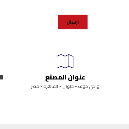
عنوان المصنع
ال
وادي حوف - حلوان - القاھرة - مصر