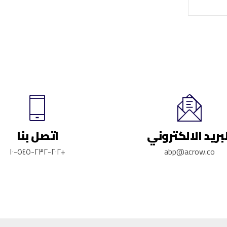
بريد الالكتروني
اتصل بنا
+٢٠٢-٢٣٢-٥٤٥-١٠
abp@acrow.co