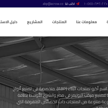
+٢٠٢-٢٣٢-٥٤٥-١٠
اكتب لنا
abp@acrow.co
معلومات عنا
المنتجات
المشاريع
دليل الاست
في عام ٢٠١٧، أنشأت أكرو مصر شركة تابعة جديدة تحت اسم أكرو لمنتجات البناء (ABP)، متخصصة في تصنيع ألواح
تجات البناء (ABP) هي أول شركة لتصنيع مركب البوليمر في مصر والشرق الأوسط بطاقة
نحن نطور و نصنع مجموعة متنوعة من المنتجات ذات الخصائص المتفوقة التي