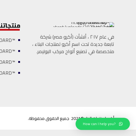
منتجاتنا
في عام ٢٠١٧ ، أنشأت (أكرو مصر) شركة
™A-BOARD
تابعة جدیدة تحت اسم أكرو لمنتجات البناء ،
™FLEXA-BOARD
متخصصة في تصنیع ألواح مركب البوليمر.
™CURVY-BOARD
™FURNI-BOARD
أكرو لمنتجات البناء®2021 جميع الحقوق محفوظة.
How can I help you?