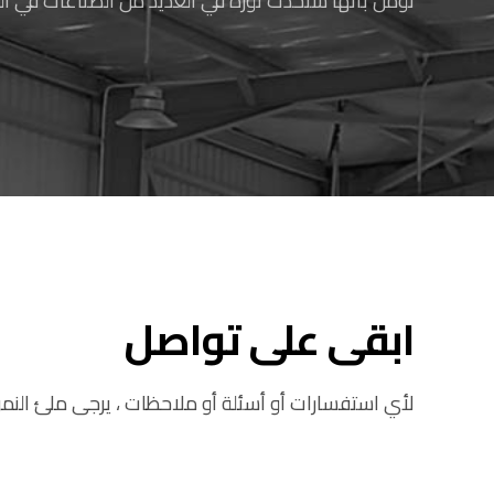
نؤمن بأنها ستحدث ثورة في العديد من الصناعات في ال
ابقى على تواصل
لأي استفسارات أو أسئلة أو ملاحظات ، يرجى ملئ النمو