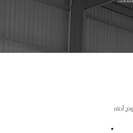
منطقة.
ذج أدناه