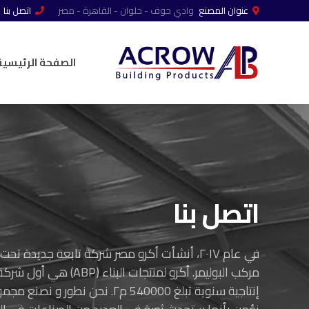
عنوان المصنع
وادي حوف - حلوان - القاھرة - مصر
اتصل بنا
الصفحة الرئيسية
اتصل بنا
مركب البوليمر. أكرو لمن
إنتاجية سنوية تبلغ 540000 م٢. 