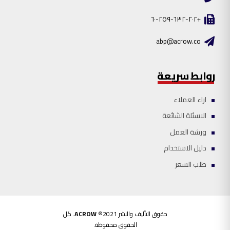
+٢٠٢-٦٣٢-٢٥٩-٦٠
abp@acrow.co
روابط سريعة
اراء العملاء
الاسئلة الشائعة
ورشة العمل
دليل الاستخدام
طلب السعر
حقوق التأليف والنشر
ACROW
®2021. كل
الحقوق محفوظة.