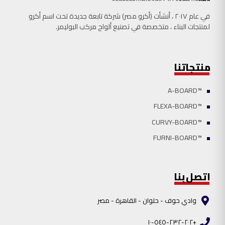
في عام ٢٠١٧ ، أنشأت (أكرو مصر) شركة تابعة جدیدة تحت اسم أكرو
لمنتجات البناء ، متخصصة في تصنیع ألواح مركب البوليمر.
منتجاتنا
™A-BOARD
™FLEXA-BOARD
™CURVY-BOARD
™FURNI-BOARD
اتصل بنا
وادي حوف - حلوان - القاھرة - مصر
+٢٠٢-٢٣٢-٥٤٥-١٠