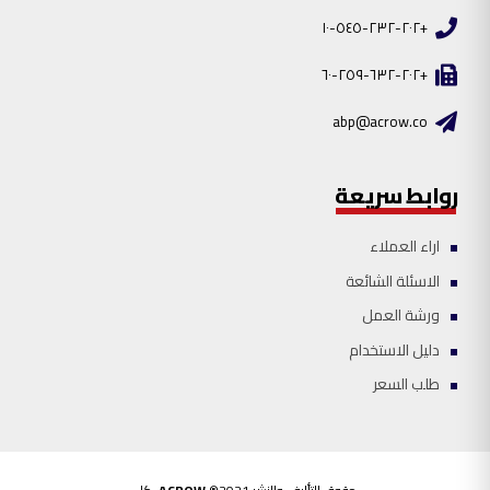
+٢٠٢-٢٣٢-٥٤٥-١٠
+٢٠٢-٦٣٢-٢٥٩-٦٠
abp@acrow.co
روابط سريعة
اراء العملاء
الاسئلة الشائعة
ورشة العمل
دليل الاستخدام
طلب السعر