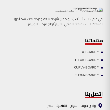
في عام ٢٠١٧ ، أنشأت (أكرو مصر) شركة تابعة جدیدة تحت اسم أكرو
لمنتجات البناء ، متخصصة في تصنیع ألواح مركب البوليمر.
منتجاتنا
™A-BOARD
™FLEXA-BOARD
™CURVY-BOARD
™FURNI-BOARD
اتصل بنا
وادي حوف - حلوان - القاھرة - مصر